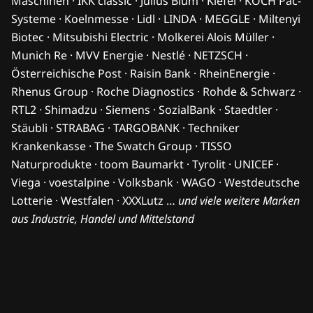
Maschinen · IKK classic · Julius Blum · Kiefel · KOCH Pac-
Systeme · Koelnmesse · Lidl · LINDA · MEGGLE · Miltenyi
Biotec · Mitsubishi Electric · Molkerei Alois Müller ·
Munich Re · MVV Energie · Nestlé · NETZSCH ·
Österreichische Post · Raisin Bank · RheinEnergie ·
Rhenus Group · Roche Diagnostics · Rohde & Schwarz ·
RTL2 · Shimadzu · Siemens · SozialBank · Staedtler ·
Stäubli · STRABAG · TARGOBANK · Techniker
Krankenkasse · The Swatch Group · TISSO
Naturprodukte · toom Baumarkt · Tyrolit · UNICEF ·
Viega · voestalpine · Volksbank · WAGO · Westdeutsche
Lotterie · Westfalen · XXXLutz …
und viele weitere Marken
aus Industrie, Handel und Mittelstand