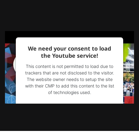
We need your consent to load
the Youtube service!
This content is not permitted to load due to
trackers that are not disclosed to the visitor.
The website owner needs to setup the site
with their CMP to add this content to the list
of technologies used.
Powered by
Usercentrics Consent
Management Platform