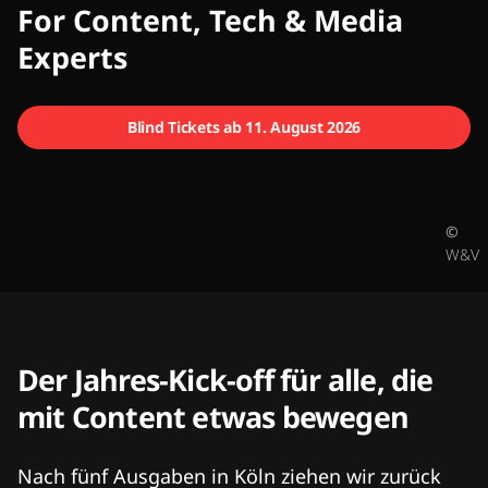
CMCX
For Content, Tech & Media
Experts
Blind Tickets ab 11. August 2026
©
W&V
Der Jahres-Kick-off für alle, die
mit Content etwas bewegen
Nach fünf Ausgaben in Köln ziehen wir zurück