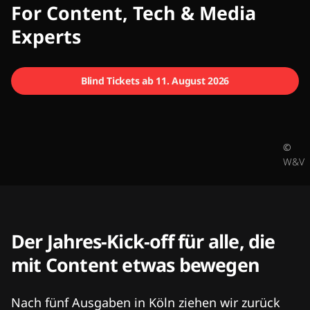
CMCX
For Content, Tech & Media
Experts
Blind Tickets ab 11. August 2026
©
W&V
Der Jahres-Kick-off für alle, die
mit Content etwas bewegen
Nach fünf Ausgaben in Köln ziehen wir zurück