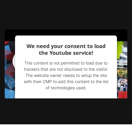
We need your consent to load
the Youtube service!
This content is not permitted to load due to
trackers that are not disclosed to the visitor.
The website owner needs to setup the site
with their CMP to add this content to the list
of technologies used.
Powered by
Usercentrics Consent
Management Platform