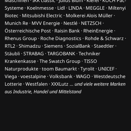
Maschinen · IKK classic · Julius Blum · Kiefel · KOCH Pac-
Systeme · Koelnmesse · Lidl · LINDA · MEGGLE · Miltenyi
Biotec · Mitsubishi Electric · Molkerei Alois Müller ·
Munich Re · MVV Energie · Nestlé · NETZSCH ·
Österreichische Post · Raisin Bank · RheinEnergie ·
Rhenus Group · Roche Diagnostics · Rohde & Schwarz ·
RTL2 · Shimadzu · Siemens · SozialBank · Staedtler ·
Stäubli · STRABAG · TARGOBANK · Techniker
Krankenkasse · The Swatch Group · TISSO
Naturprodukte · toom Baumarkt · Tyrolit · UNICEF ·
Viega · voestalpine · Volksbank · WAGO · Westdeutsche
Lotterie · Westfalen · XXXLutz …
und viele weitere Marken
aus Industrie, Handel und Mittelstand