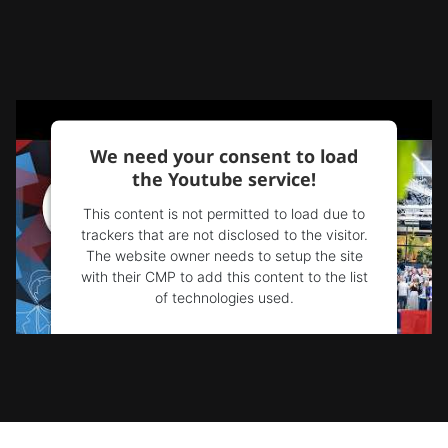
We need your consent to load
the Youtube service!
This content is not permitted to load due to
trackers that are not disclosed to the visitor.
The website owner needs to setup the site
with their CMP to add this content to the list
of technologies used.
Powered by
Usercentrics Consent
Management Platform