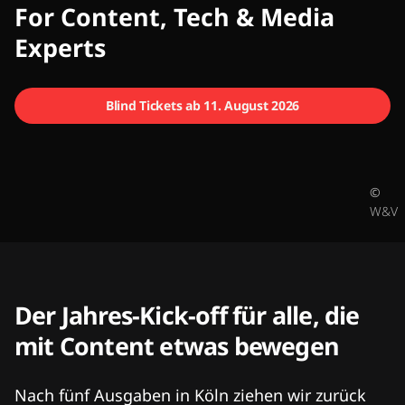
CMCX
For Content, Tech & Media
Experts
Blind Tickets ab 11. August 2026
©
W&V
Der Jahres-Kick-off für alle, die
mit Content etwas bewegen
Nach fünf Ausgaben in Köln ziehen wir zurück