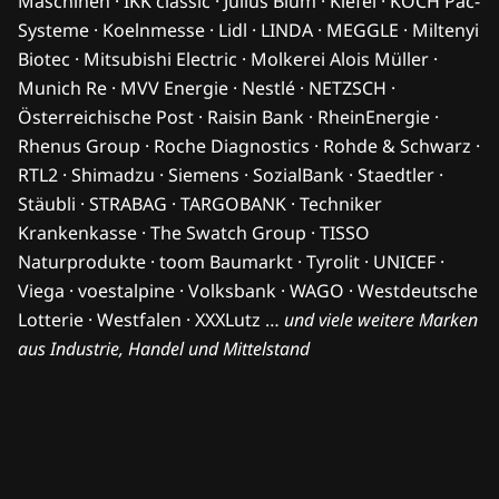
Maschinen · IKK classic · Julius Blum · Kiefel · KOCH Pac-
Systeme · Koelnmesse · Lidl · LINDA · MEGGLE · Miltenyi
Biotec · Mitsubishi Electric · Molkerei Alois Müller ·
Munich Re · MVV Energie · Nestlé · NETZSCH ·
Österreichische Post · Raisin Bank · RheinEnergie ·
Rhenus Group · Roche Diagnostics · Rohde & Schwarz ·
RTL2 · Shimadzu · Siemens · SozialBank · Staedtler ·
Stäubli · STRABAG · TARGOBANK · Techniker
Krankenkasse · The Swatch Group · TISSO
Naturprodukte · toom Baumarkt · Tyrolit · UNICEF ·
Viega · voestalpine · Volksbank · WAGO · Westdeutsche
Lotterie · Westfalen · XXXLutz …
und viele weitere Marken
aus Industrie, Handel und Mittelstand