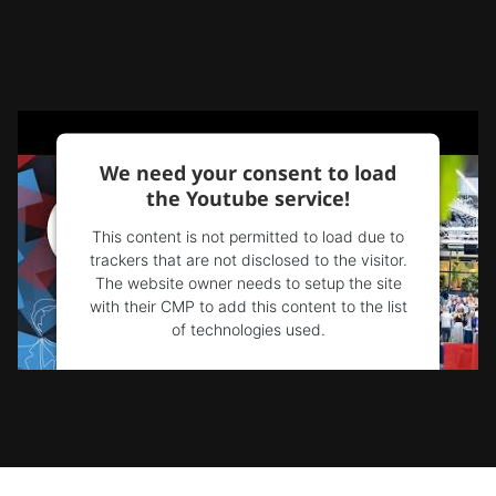
We need your consent to load
the Youtube service!
This content is not permitted to load due to
trackers that are not disclosed to the visitor.
The website owner needs to setup the site
with their CMP to add this content to the list
of technologies used.
Powered by
Usercentrics Consent
Management Platform