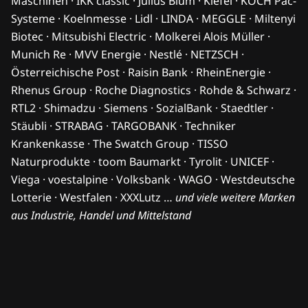
Maschinen · IKK classic · Julius Blum · Kiefel · KOCH Pac-
Systeme · Koelnmesse · Lidl · LINDA · MEGGLE · Miltenyi
Biotec · Mitsubishi Electric · Molkerei Alois Müller ·
Munich Re · MVV Energie · Nestlé · NETZSCH ·
Österreichische Post · Raisin Bank · RheinEnergie ·
Rhenus Group · Roche Diagnostics · Rohde & Schwarz ·
RTL2 · Shimadzu · Siemens · SozialBank · Staedtler ·
Stäubli · STRABAG · TARGOBANK · Techniker
Krankenkasse · The Swatch Group · TISSO
Naturprodukte · toom Baumarkt · Tyrolit · UNICEF ·
Viega · voestalpine · Volksbank · WAGO · Westdeutsche
Lotterie · Westfalen · XXXLutz …
und viele weitere Marken
aus Industrie, Handel und Mittelstand