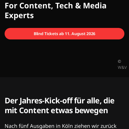
CMCX
For Content, Tech & Media
Experts
Blind Tickets ab 11. August 2026
©
W&V
Der Jahres-Kick-off für alle, die
mit Content etwas bewegen
Nach fünf Ausgaben in Köln ziehen wir zurück