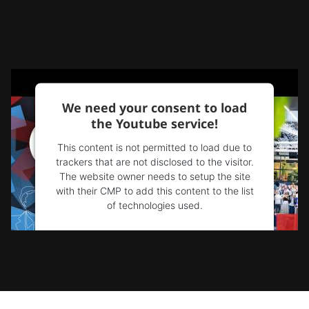
We need your consent to load
the Youtube service!
This content is not permitted to load due to
trackers that are not disclosed to the visitor.
The website owner needs to setup the site
with their CMP to add this content to the list
of technologies used.
Powered by
Usercentrics Consent
Management Platform