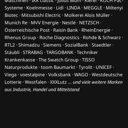
Maschinen · IKK classic · Julius Blum · Kiefel · KOCH Pac-
Systeme · Koelnmesse · Lidl · LINDA · MEGGLE · Miltenyi
Biotec · Mitsubishi Electric · Molkerei Alois Müller ·
Munich Re · MVV Energie · Nestlé · NETZSCH ·
Österreichische Post · Raisin Bank · RheinEnergie ·
Rhenus Group · Roche Diagnostics · Rohde & Schwarz ·
RTL2 · Shimadzu · Siemens · SozialBank · Staedtler ·
Stäubli · STRABAG · TARGOBANK · Techniker
Krankenkasse · The Swatch Group · TISSO
Naturprodukte · toom Baumarkt · Tyrolit · UNICEF ·
Viega · voestalpine · Volksbank · WAGO · Westdeutsche
Lotterie · Westfalen · XXXLutz …
und viele weitere Marken
aus Industrie, Handel und Mittelstand