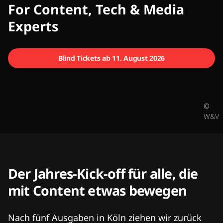
CMCX
For Content, Tech & Media
Experts
Blind Tickets ab 11. August 2026
©
W&V
Der Jahres-Kick-off für alle, die
mit Content etwas bewegen
Nach fünf Ausgaben in Köln ziehen wir zurück