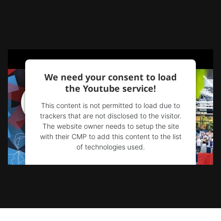
We need your consent to load
the Youtube service!
This content is not permitted to load due to
trackers that are not disclosed to the visitor.
The website owner needs to setup the site
with their CMP to add this content to the list
of technologies used.
Powered by
Usercentrics Consent
Management Platform