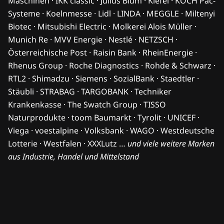
Maschinen · IKK classic · Julius Blum · Kiefel · KOCH Pac-
Systeme · Koelnmesse · Lidl · LINDA · MEGGLE · Miltenyi
Biotec · Mitsubishi Electric · Molkerei Alois Müller ·
Munich Re · MVV Energie · Nestlé · NETZSCH ·
Österreichische Post · Raisin Bank · RheinEnergie ·
Rhenus Group · Roche Diagnostics · Rohde & Schwarz ·
RTL2 · Shimadzu · Siemens · SozialBank · Staedtler ·
Stäubli · STRABAG · TARGOBANK · Techniker
Krankenkasse · The Swatch Group · TISSO
Naturprodukte · toom Baumarkt · Tyrolit · UNICEF ·
Viega · voestalpine · Volksbank · WAGO · Westdeutsche
Lotterie · Westfalen · XXXLutz …
und viele weitere Marken
aus Industrie, Handel und Mittelstand