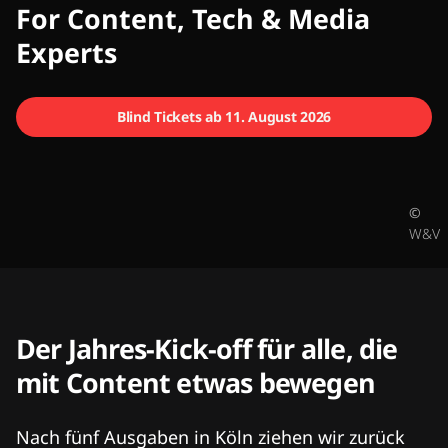
CMCX
For Content, Tech & Media
Experts
Blind Tickets ab 11. August 2026
©
W&V
Der Jahres-Kick-off für alle, die
mit Content etwas bewegen
Nach fünf Ausgaben in Köln ziehen wir zurück