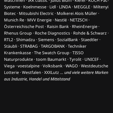
Maschinen · IKK classic · Julius Blum · Kiefel · KOCH Pac-
Systeme · Koelnmesse · Lidl · LINDA · MEGGLE · Miltenyi
Biotec · Mitsubishi Electric · Molkerei Alois Müller ·
Munich Re · MVV Energie · Nestlé · NETZSCH ·
Österreichische Post · Raisin Bank · RheinEnergie ·
Rhenus Group · Roche Diagnostics · Rohde & Schwarz ·
RTL2 · Shimadzu · Siemens · SozialBank · Staedtler ·
Stäubli · STRABAG · TARGOBANK · Techniker
Krankenkasse · The Swatch Group · TISSO
Naturprodukte · toom Baumarkt · Tyrolit · UNICEF ·
Viega · voestalpine · Volksbank · WAGO · Westdeutsche
Lotterie · Westfalen · XXXLutz …
und viele weitere Marken
aus Industrie, Handel und Mittelstand