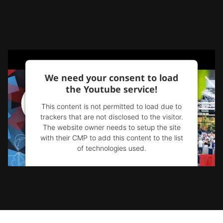
We need your consent to load
the Youtube service!
This content is not permitted to load due to
trackers that are not disclosed to the visitor.
The website owner needs to setup the site
with their CMP to add this content to the list
of technologies used.
Powered by
Usercentrics Consent
Management Platform