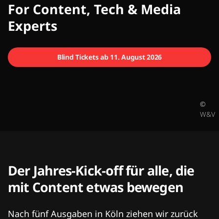
CMCX
For Content, Tech & Media
Experts
Blind Tickets ab 11. August 2026
©
W&V
Der Jahres-Kick-off für alle, die
mit Content etwas bewegen
Nach fünf Ausgaben in Köln ziehen wir zurück