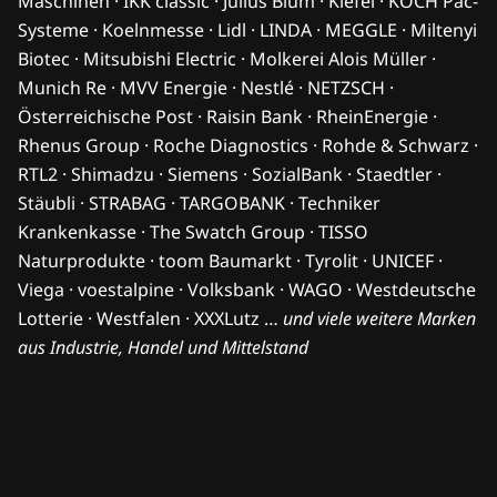
Maschinen · IKK classic · Julius Blum · Kiefel · KOCH Pac-
Systeme · Koelnmesse · Lidl · LINDA · MEGGLE · Miltenyi
Biotec · Mitsubishi Electric · Molkerei Alois Müller ·
Munich Re · MVV Energie · Nestlé · NETZSCH ·
Österreichische Post · Raisin Bank · RheinEnergie ·
Rhenus Group · Roche Diagnostics · Rohde & Schwarz ·
RTL2 · Shimadzu · Siemens · SozialBank · Staedtler ·
Stäubli · STRABAG · TARGOBANK · Techniker
Krankenkasse · The Swatch Group · TISSO
Naturprodukte · toom Baumarkt · Tyrolit · UNICEF ·
Viega · voestalpine · Volksbank · WAGO · Westdeutsche
Lotterie · Westfalen · XXXLutz …
und viele weitere Marken
aus Industrie, Handel und Mittelstand