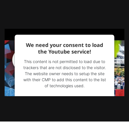
We need your consent to load
the Youtube service!
This content is not permitted to load due to
trackers that are not disclosed to the visitor.
The website owner needs to setup the site
with their CMP to add this content to the list
of technologies used.
Powered by
Usercentrics Consent
Management Platform