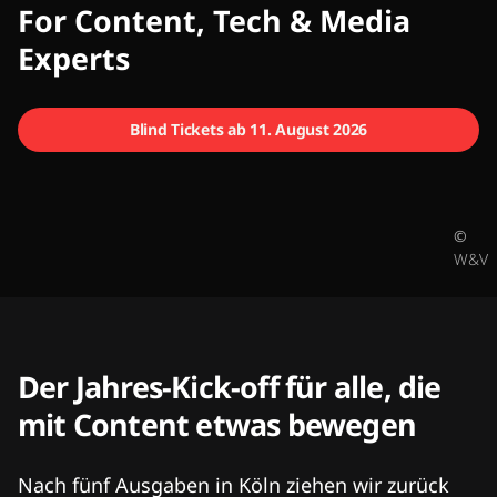
CMCX
For Content, Tech & Media
Experts
Blind Tickets ab 11. August 2026
©
W&V
Der Jahres-Kick-off für alle, die
mit Content etwas bewegen
Nach fünf Ausgaben in Köln ziehen wir zurück