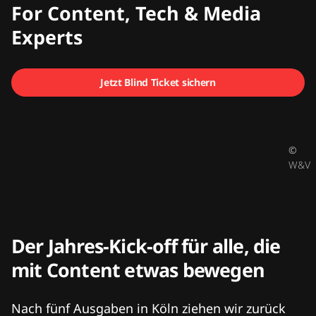
CMCX
For Content, Tech & Media
Experts
Jetzt Blind Ticket sichern
©
W&V
Der Jahres-Kick-off für alle, die
mit Content etwas bewegen
Nach fünf Ausgaben in Köln ziehen wir zurück