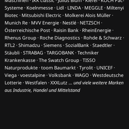
Maschinen · IKK classic · Julius Blum · Kiefel · KOCH Pac-
Systeme · Koelnmesse · Lidl · LINDA · MEGGLE · Miltenyi
Biotec · Mitsubishi Electric · Molkerei Alois Müller ·
Munich Re · MVV Energie · Nestlé · NETZSCH ·
Österreichische Post · Raisin Bank · RheinEnergie ·
Rhenus Group · Roche Diagnostics · Rohde & Schwarz ·
RTL2 · Shimadzu · Siemens · SozialBank · Staedtler ·
Stäubli · STRABAG · TARGOBANK · Techniker
Krankenkasse · The Swatch Group · TISSO
Naturprodukte · toom Baumarkt · Tyrolit · UNICEF ·
Viega · voestalpine · Volksbank · WAGO · Westdeutsche
Lotterie · Westfalen · XXXLutz …
und viele weitere Marken
aus Industrie, Handel und Mittelstand