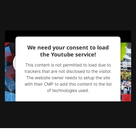
We need your consent to load
the Youtube service!
This content is not permitted to load due to
trackers that are not disclosed to the visitor.
The website owner needs to setup the site
with their CMP to add this content to the list
of technologies used.
Powered by
Usercentrics Consent
Management Platform