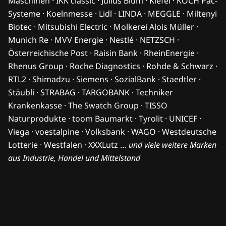
Maschinen · IKK classic · Julius Blum · Kiefel · KOCH Pac-
Systeme · Koelnmesse · Lidl · LINDA · MEGGLE · Miltenyi
Biotec · Mitsubishi Electric · Molkerei Alois Müller ·
Munich Re · MVV Energie · Nestlé · NETZSCH ·
Österreichische Post · Raisin Bank · RheinEnergie ·
Rhenus Group · Roche Diagnostics · Rohde & Schwarz ·
RTL2 · Shimadzu · Siemens · SozialBank · Staedtler ·
Stäubli · STRABAG · TARGOBANK · Techniker
Krankenkasse · The Swatch Group · TISSO
Naturprodukte · toom Baumarkt · Tyrolit · UNICEF ·
Viega · voestalpine · Volksbank · WAGO · Westdeutsche
Lotterie · Westfalen · XXXLutz …
und viele weitere Marken
aus Industrie, Handel und Mittelstand