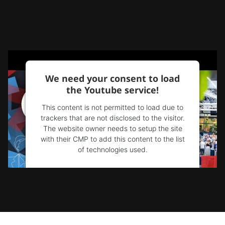
We need your consent to load
the Youtube service!
This content is not permitted to load due to
trackers that are not disclosed to the visitor.
The website owner needs to setup the site
with their CMP to add this content to the list
of technologies used.
Powered by
Usercentrics Consent
Management Platform