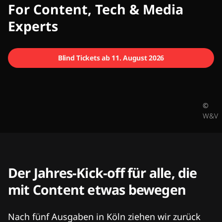
CMCX
For Content, Tech & Media
Experts
Blind Tickets ab 11. August 2026
©
W&V
Der Jahres-Kick-off für alle, die
mit Content etwas bewegen
Nach fünf Ausgaben in Köln ziehen wir zurück