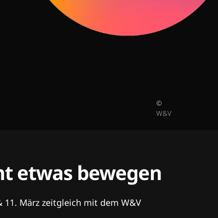
©
W&V
tent etwas bewegen
& 11. März zeitgleich mit dem W&V