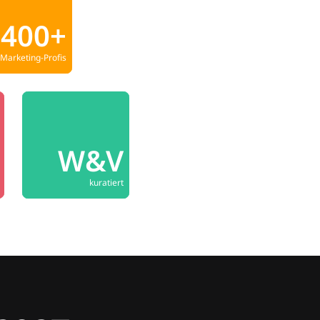
400+
Marketing-Profis
W&V
kuratiert