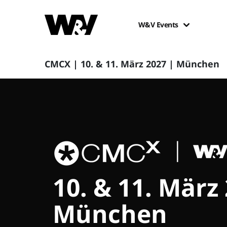
W&V Events
CMCX | 10. & 11. März 2027 | München
10. & 11. März
München