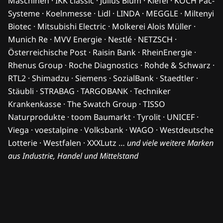
Maschinen · IKK classic · Julius Blum · Kiefel · KOCH Pac-
Systeme · Koelnmesse · Lidl · LINDA · MEGGLE · Miltenyi
Biotec · Mitsubishi Electric · Molkerei Alois Müller ·
Munich Re · MVV Energie · Nestlé · NETZSCH ·
Österreichische Post · Raisin Bank · RheinEnergie ·
Rhenus Group · Roche Diagnostics · Rohde & Schwarz ·
RTL2 · Shimadzu · Siemens · SozialBank · Staedtler ·
Stäubli · STRABAG · TARGOBANK · Techniker
Krankenkasse · The Swatch Group · TISSO
Naturprodukte · toom Baumarkt · Tyrolit · UNICEF ·
Viega · voestalpine · Volksbank · WAGO · Westdeutsche
Lotterie · Westfalen · XXXLutz …
und viele weitere Marken
aus Industrie, Handel und Mittelstand