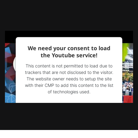
We need your consent to load
the Youtube service!
This content is not permitted to load due to
trackers that are not disclosed to the visitor.
The website owner needs to setup the site
with their CMP to add this content to the list
of technologies used.
Powered by
Usercentrics Consent
Management Platform