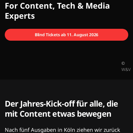
CMCX
For Content, Tech & Media
Experts
Blind Tickets ab 11. August 2026
©
W&V
Der Jahres-Kick-off für alle, die
mit Content etwas bewegen
Nach fünf Ausgaben in Köln ziehen wir zurück