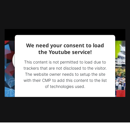
We need your consent to load
the Youtube service!
This content is not permitted to load due to
trackers that are not disclosed to the visitor.
The website owner needs to setup the site
with their CMP to add this content to the list
of technologies used.
Powered by
Usercentrics Consent
Management Platform