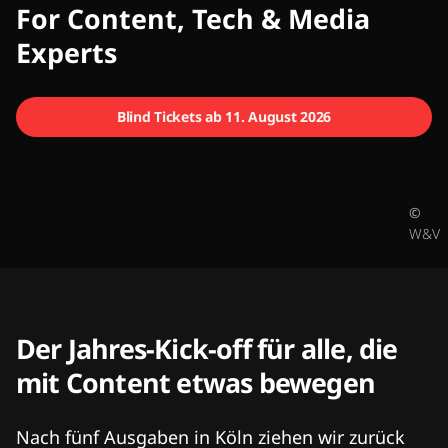
CMCX
For Content, Tech & Media
Experts
Blind Tickets ab 11. August 2026
©
W&V
Der Jahres-Kick-off für alle, die
mit Content etwas bewegen
Nach fünf Ausgaben in Köln ziehen wir zurück