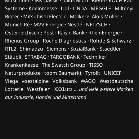
Maschinen · IKK classic · Julius Blum · Kiefel · KOCH Pac-
Systeme · Koelnmesse · Lidl · LINDA · MEGGLE · Miltenyi
Biotec · Mitsubishi Electric · Molkerei Alois Müller ·
Munich Re · MVV Energie · Nestlé · NETZSCH ·
Österreichische Post · Raisin Bank · RheinEnergie ·
Rhenus Group · Roche Diagnostics · Rohde & Schwarz ·
RTL2 · Shimadzu · Siemens · SozialBank · Staedtler ·
Stäubli · STRABAG · TARGOBANK · Techniker
Krankenkasse · The Swatch Group · TISSO
Naturprodukte · toom Baumarkt · Tyrolit · UNICEF ·
Viega · voestalpine · Volksbank · WAGO · Westdeutsche
Lotterie · Westfalen · XXXLutz …
und viele weitere Marken
aus Industrie, Handel und Mittelstand