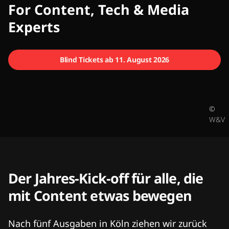
CMCX
For Content, Tech & Media
Experts
Blind Tickets ab 11. August 2026
©
W&V
Der Jahres-Kick-off für alle, die
mit Content etwas bewegen
Nach fünf Ausgaben in Köln ziehen wir zurück