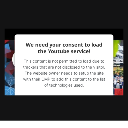
We need your consent to load
the Youtube service!
This content is not permitted to load due to
trackers that are not disclosed to the visitor.
The website owner needs to setup the site
with their CMP to add this content to the list
of technologies used.
Powered by
Usercentrics Consent
Management Platform