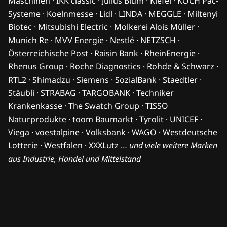
Maschinen · IKK classic · Julius Blum · Kiefel · KOCH Pac-
Systeme · Koelnmesse · Lidl · LINDA · MEGGLE · Miltenyi
Biotec · Mitsubishi Electric · Molkerei Alois Müller ·
Munich Re · MVV Energie · Nestlé · NETZSCH ·
Österreichische Post · Raisin Bank · RheinEnergie ·
Rhenus Group · Roche Diagnostics · Rohde & Schwarz ·
RTL2 · Shimadzu · Siemens · SozialBank · Staedtler ·
Stäubli · STRABAG · TARGOBANK · Techniker
Krankenkasse · The Swatch Group · TISSO
Naturprodukte · toom Baumarkt · Tyrolit · UNICEF ·
Viega · voestalpine · Volksbank · WAGO · Westdeutsche
Lotterie · Westfalen · XXXLutz …
und viele weitere Marken
aus Industrie, Handel und Mittelstand