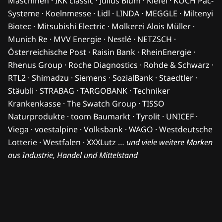
Maschinen · IKK classic · Julius Blum · Kiefel · KOCH Pac-
Systeme · Koelnmesse · Lidl · LINDA · MEGGLE · Miltenyi
Biotec · Mitsubishi Electric · Molkerei Alois Müller ·
Munich Re · MVV Energie · Nestlé · NETZSCH ·
Österreichische Post · Raisin Bank · RheinEnergie ·
Rhenus Group · Roche Diagnostics · Rohde & Schwarz ·
RTL2 · Shimadzu · Siemens · SozialBank · Staedtler ·
Stäubli · STRABAG · TARGOBANK · Techniker
Krankenkasse · The Swatch Group · TISSO
Naturprodukte · toom Baumarkt · Tyrolit · UNICEF ·
Viega · voestalpine · Volksbank · WAGO · Westdeutsche
Lotterie · Westfalen · XXXLutz …
und viele weitere Marken
aus Industrie, Handel und Mittelstand