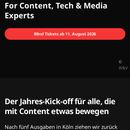
CMCX
For Content, Tech & Media
Experts
Blind Tickets ab 11. August 2026
©
W&V
Der Jahres-Kick-off für alle, die
mit Content etwas bewegen
Nach fünf Ausgaben in Köln ziehen wir zurück