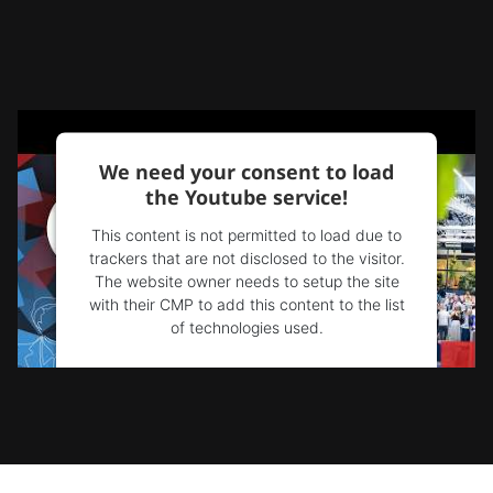
We need your consent to load
the Youtube service!
This content is not permitted to load due to
trackers that are not disclosed to the visitor.
The website owner needs to setup the site
with their CMP to add this content to the list
of technologies used.
Powered by
Usercentrics Consent
Management Platform