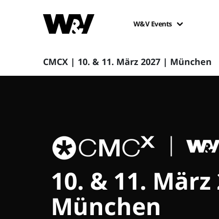
W&V Events
CMCX | 10. & 11. März 2027 | München
10. & 11. März
München