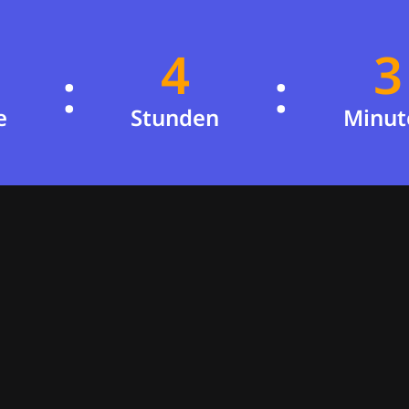
4
3
:
:
3
2
e
Stunden
Minut