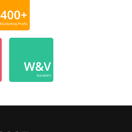
400+
Marketing-Profis
W&V
kuratiert