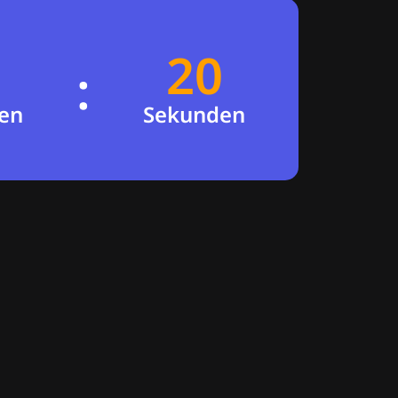
20
19
:
en
Sekunden