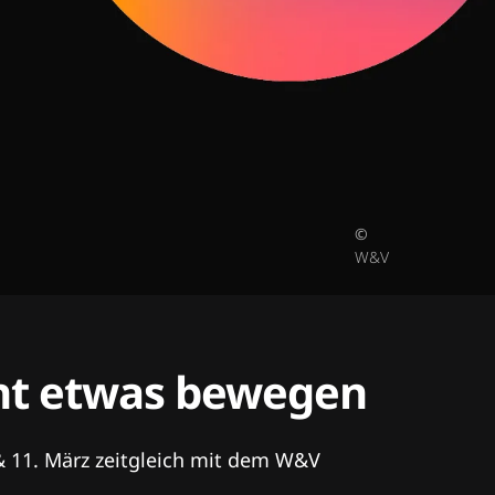
©
W&V
tent etwas bewegen
& 11. März zeitgleich mit dem W&V