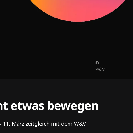
©
W&V
tent etwas bewegen
& 11. März zeitgleich mit dem W&V