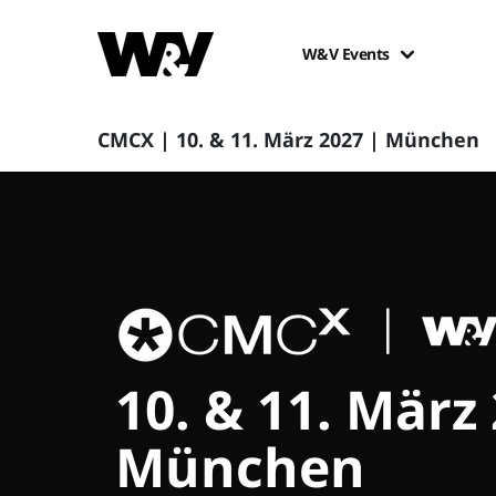
W&V Events
CMCX | 10. & 11. März 2027 | München
10. & 11. März
München