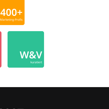
400+
Marketing-Profis
W&V
kuratiert