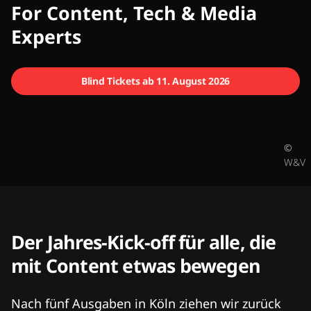
CMCX
For Content, Tech & Media
Experts
Blind Tickets ab 11. August 2026
©
W&V
Der Jahres-Kick-off für alle, die
mit Content etwas bewegen
Nach fünf Ausgaben in Köln ziehen wir zurück