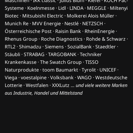
Maschinen · IKK classic · Julius Blum · Kiefel · KOCH Pac-
Systeme · Koelnmesse · Lidl · LINDA · MEGGLE · Miltenyi
Biotec · Mitsubishi Electric · Molkerei Alois Müller ·
Munich Re · MVV Energie · Nestlé · NETZSCH ·
Österreichische Post · Raisin Bank · RheinEnergie ·
Rhenus Group · Roche Diagnostics · Rohde & Schwarz ·
RTL2 · Shimadzu · Siemens · SozialBank · Staedtler ·
Stäubli · STRABAG · TARGOBANK · Techniker
Krankenkasse · The Swatch Group · TISSO
Naturprodukte · toom Baumarkt · Tyrolit · UNICEF ·
Viega · voestalpine · Volksbank · WAGO · Westdeutsche
Lotterie · Westfalen · XXXLutz …
und viele weitere Marken
aus Industrie, Handel und Mittelstand