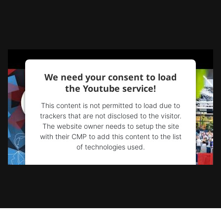
We need your consent to load
the Youtube service!
This content is not permitted to load due to
trackers that are not disclosed to the visitor.
The website owner needs to setup the site
with their CMP to add this content to the list
of technologies used.
Powered by
Usercentrics Consent
Management Platform