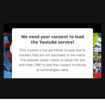
We need your consent to load
the Youtube service!
This content is not permitted to load due to
trackers that are not disclosed to the visitor.
The website owner needs to setup the site
with their CMP to add this content to the list
of technologies used.
Powered by
Usercentrics Consent
Management Platform