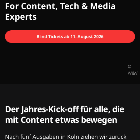
CMCX
For Content, Tech & Media
Experts
Blind Tickets ab 11. August 2026
©
W&V
Der Jahres-Kick-off für alle, die
mit Content etwas bewegen
Nach fünf Ausgaben in Köln ziehen wir zurück