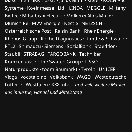
Maschinen · IKK classic · Julius Blum · Kiefel · KOCH Pac-
Systeme · Koelnmesse · Lidl · LINDA · MEGGLE · Miltenyi
Biotec · Mitsubishi Electric · Molkerei Alois Müller ·
Munich Re · MVV Energie · Nestlé · NETZSCH ·
Österreichische Post · Raisin Bank · RheinEnergie ·
Rhenus Group · Roche Diagnostics · Rohde & Schwarz ·
RTL2 · Shimadzu · Siemens · SozialBank · Staedtler ·
Stäubli · STRABAG · TARGOBANK · Techniker
Krankenkasse · The Swatch Group · TISSO
Naturprodukte · toom Baumarkt · Tyrolit · UNICEF ·
Viega · voestalpine · Volksbank · WAGO · Westdeutsche
Lotterie · Westfalen · XXXLutz …
und viele weitere Marken
aus Industrie, Handel und Mittelstand