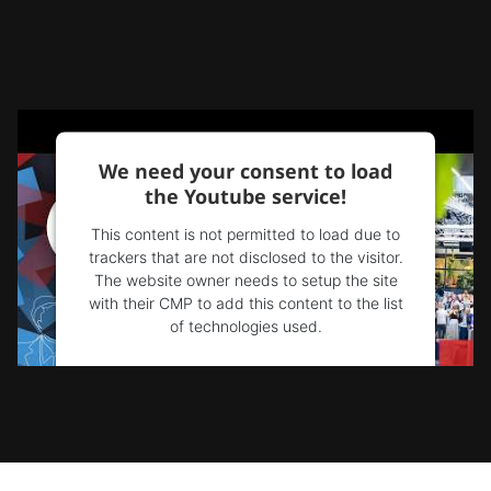
We need your consent to load
the Youtube service!
This content is not permitted to load due to
trackers that are not disclosed to the visitor.
The website owner needs to setup the site
with their CMP to add this content to the list
of technologies used.
Powered by
Usercentrics Consent
Management Platform