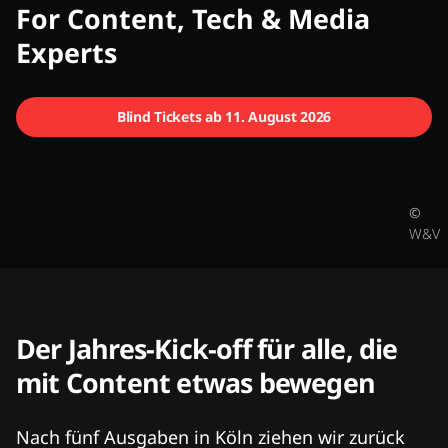
CMCX
For Content, Tech & Media
Experts
Blind Tickets ab 11. August 2026
©
W&V
Der Jahres-Kick-off für alle, die
mit Content etwas bewegen
Nach fünf Ausgaben in Köln ziehen wir zurück