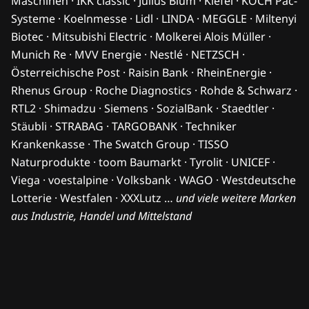
Maschinen · IKK classic · Julius Blum · Kiefel · KOCH Pac-
Systeme · Koelnmesse · Lidl · LINDA · MEGGLE · Miltenyi
Biotec · Mitsubishi Electric · Molkerei Alois Müller ·
Munich Re · MVV Energie · Nestlé · NETZSCH ·
Österreichische Post · Raisin Bank · RheinEnergie ·
Rhenus Group · Roche Diagnostics · Rohde & Schwarz ·
RTL2 · Shimadzu · Siemens · SozialBank · Staedtler ·
Stäubli · STRABAG · TARGOBANK · Techniker
Krankenkasse · The Swatch Group · TISSO
Naturprodukte · toom Baumarkt · Tyrolit · UNICEF ·
Viega · voestalpine · Volksbank · WAGO · Westdeutsche
Lotterie · Westfalen · XXXLutz …
und viele weitere Marken
aus Industrie, Handel und Mittelstand