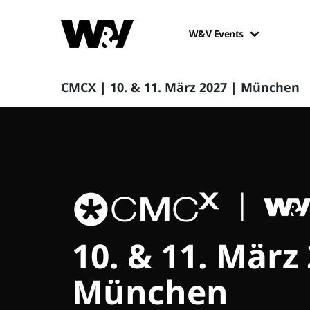
W&V Events
CMCX | 10. & 11. März 2027 | München
10. & 11. März
München