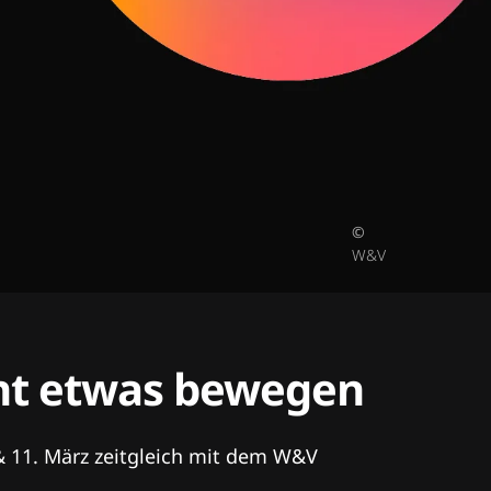
©
W&V
tent etwas bewegen
& 11. März zeitgleich mit dem W&V