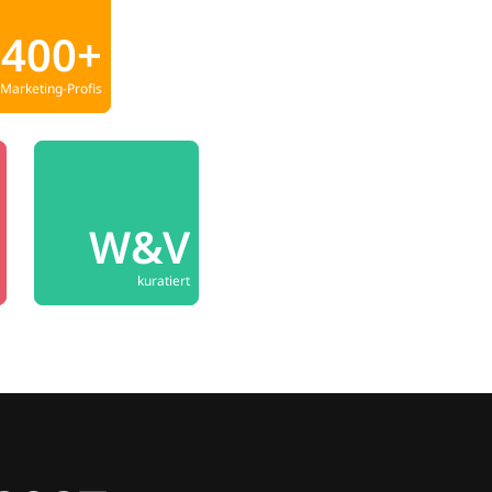
400+
Marketing-Profis
W&V
kuratiert