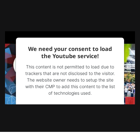
We need your consent to load
the Youtube service!
This content is not permitted to load due to
trackers that are not disclosed to the visitor.
The website owner needs to setup the site
with their CMP to add this content to the list
of technologies used.
Powered by
Usercentrics Consent
Management Platform