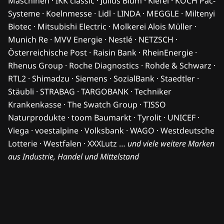
Maschinen · IKK classic · Julius Blum · Kiefel · KOCH Pac-
Systeme · Koelnmesse · Lidl · LINDA · MEGGLE · Miltenyi
Biotec · Mitsubishi Electric · Molkerei Alois Müller ·
Munich Re · MVV Energie · Nestlé · NETZSCH ·
Österreichische Post · Raisin Bank · RheinEnergie ·
Rhenus Group · Roche Diagnostics · Rohde & Schwarz ·
RTL2 · Shimadzu · Siemens · SozialBank · Staedtler ·
Stäubli · STRABAG · TARGOBANK · Techniker
Krankenkasse · The Swatch Group · TISSO
Naturprodukte · toom Baumarkt · Tyrolit · UNICEF ·
Viega · voestalpine · Volksbank · WAGO · Westdeutsche
Lotterie · Westfalen · XXXLutz …
und viele weitere Marken
aus Industrie, Handel und Mittelstand