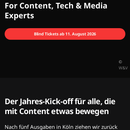
CMCX
For Content, Tech & Media
Experts
Blind Tickets ab 11. August 2026
©
W&V
Der Jahres-Kick-off für alle, die
mit Content etwas bewegen
Nach fünf Ausgaben in Köln ziehen wir zurück