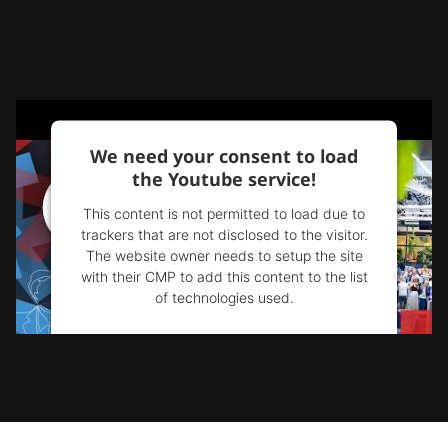
We need your consent to load
the Youtube service!
This content is not permitted to load due to
trackers that are not disclosed to the visitor.
The website owner needs to setup the site
with their CMP to add this content to the list
of technologies used.
Powered by
Usercentrics Consent
Management Platform