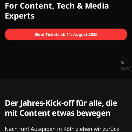
CMCX
For Content, Tech & Media
Experts
Blind Tickets ab 11. August 2026
©
W&V
Der Jahres-Kick-off für alle, die
mit Content etwas bewegen
Nach fünf Ausgaben in Köln ziehen wir zurück