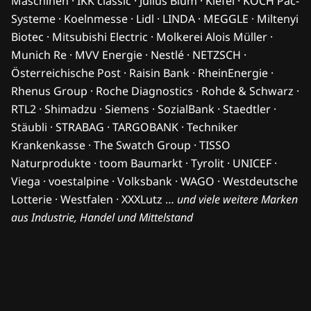
Maschinen · IKK classic · Julius Blum · Kiefel · KOCH Pac-
Systeme · Koelnmesse · Lidl · LINDA · MEGGLE · Miltenyi
Biotec · Mitsubishi Electric · Molkerei Alois Müller ·
Munich Re · MVV Energie · Nestlé · NETZSCH ·
Österreichische Post · Raisin Bank · RheinEnergie ·
Rhenus Group · Roche Diagnostics · Rohde & Schwarz ·
RTL2 · Shimadzu · Siemens · SozialBank · Staedtler ·
Stäubli · STRABAG · TARGOBANK · Techniker
Krankenkasse · The Swatch Group · TISSO
Naturprodukte · toom Baumarkt · Tyrolit · UNICEF ·
Viega · voestalpine · Volksbank · WAGO · Westdeutsche
Lotterie · Westfalen · XXXLutz …
und viele weitere Marken
aus Industrie, Handel und Mittelstand