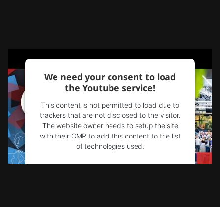
We need your consent to load
the Youtube service!
This content is not permitted to load due to
trackers that are not disclosed to the visitor.
The website owner needs to setup the site
with their CMP to add this content to the list
of technologies used.
Powered by
Usercentrics Consent
Management Platform