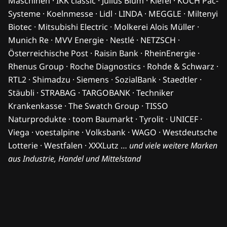
Maschinen · IKK classic · Julius Blum · Kiefel · KOCH Pac-
Systeme · Koelnmesse · Lidl · LINDA · MEGGLE · Miltenyi
Biotec · Mitsubishi Electric · Molkerei Alois Müller ·
Munich Re · MVV Energie · Nestlé · NETZSCH ·
Österreichische Post · Raisin Bank · RheinEnergie ·
Rhenus Group · Roche Diagnostics · Rohde & Schwarz ·
RTL2 · Shimadzu · Siemens · SozialBank · Staedtler ·
Stäubli · STRABAG · TARGOBANK · Techniker
Krankenkasse · The Swatch Group · TISSO
Naturprodukte · toom Baumarkt · Tyrolit · UNICEF ·
Viega · voestalpine · Volksbank · WAGO · Westdeutsche
Lotterie · Westfalen · XXXLutz …
und viele weitere Marken
aus Industrie, Handel und Mittelstand