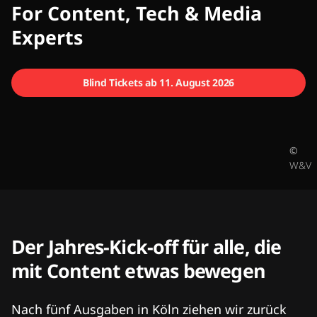
CMCX
For Content, Tech & Media
Experts
Blind Tickets ab 11. August 2026
©
W&V
Der Jahres-Kick-off für alle, die
mit Content etwas bewegen
Nach fünf Ausgaben in Köln ziehen wir zurück