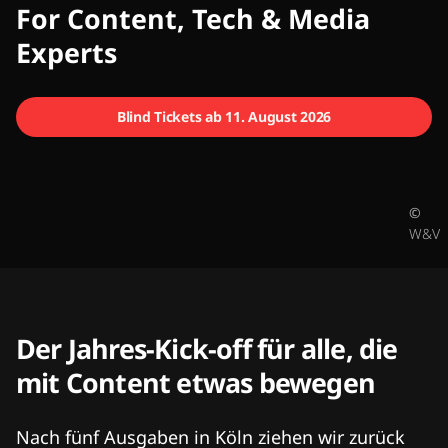
CMCX
For Content, Tech & Media
Experts
Blind Tickets ab 11. August 2026
©
W&V
Der Jahres-Kick-off für alle, die
mit Content etwas bewegen
Nach fünf Ausgaben in Köln ziehen wir zurück