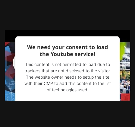
We need your consent to load
the Youtube service!
This content is not permitted to load due to
trackers that are not disclosed to the visitor.
The website owner needs to setup the site
with their CMP to add this content to the list
of technologies used.
Powered by
Usercentrics Consent
Management Platform