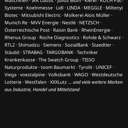
Maschinen · IKK classic · Julius Blum · Kiefel · KOCH Pac-
Systeme · Koelnmesse · Lidl · LINDA · MEGGLE · Miltenyi
Biotec · Mitsubishi Electric · Molkerei Alois Müller ·
Munich Re · MVV Energie · Nestlé · NETZSCH ·
Österreichische Post · Raisin Bank · RheinEnergie ·
Rhenus Group · Roche Diagnostics · Rohde & Schwarz ·
RTL2 · Shimadzu · Siemens · SozialBank · Staedtler ·
Stäubli · STRABAG · TARGOBANK · Techniker
Krankenkasse · The Swatch Group · TISSO
Naturprodukte · toom Baumarkt · Tyrolit · UNICEF ·
Viega · voestalpine · Volksbank · WAGO · Westdeutsche
Lotterie · Westfalen · XXXLutz …
und viele weitere Marken
aus Industrie, Handel und Mittelstand