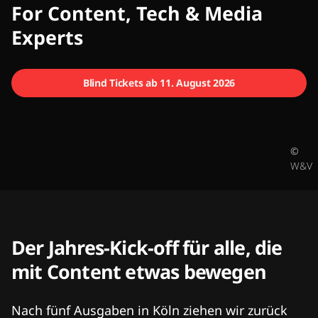
CMCX
For Content, Tech & Media
Experts
Blind Tickets ab 11. August 2026
©
W&V
Der Jahres-Kick-off für alle, die
mit Content etwas bewegen
Nach fünf Ausgaben in Köln ziehen wir zurück