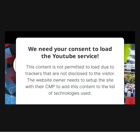
We need your consent to load
the Youtube service!
This content is not permitted to load due to
trackers that are not disclosed to the visitor.
The website owner needs to setup the site
with their CMP to add this content to the list
of technologies used.
Powered by
Usercentrics Consent
Management Platform