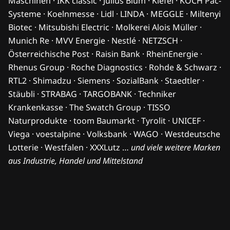
Maschinen · IKK classic · Julius Blum · Kiefel · KOCH Pac-
Systeme · Koelnmesse · Lidl · LINDA · MEGGLE · Miltenyi
Biotec · Mitsubishi Electric · Molkerei Alois Müller ·
Munich Re · MVV Energie · Nestlé · NETZSCH ·
Österreichische Post · Raisin Bank · RheinEnergie ·
Rhenus Group · Roche Diagnostics · Rohde & Schwarz ·
RTL2 · Shimadzu · Siemens · SozialBank · Staedtler ·
Stäubli · STRABAG · TARGOBANK · Techniker
Krankenkasse · The Swatch Group · TISSO
Naturprodukte · toom Baumarkt · Tyrolit · UNICEF ·
Viega · voestalpine · Volksbank · WAGO · Westdeutsche
Lotterie · Westfalen · XXXLutz …
und viele weitere Marken
aus Industrie, Handel und Mittelstand