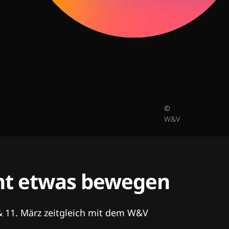
©
W&V
tent etwas bewegen
& 11. März zeitgleich mit dem W&V