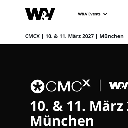
W&V Events
CMCX | 10. & 11. März 2027 | München
10. & 11. März
München