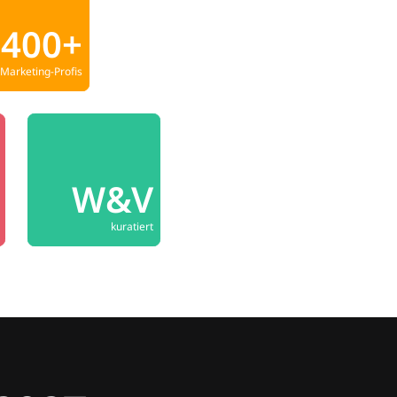
400+
Marketing-Profis
W&V
kuratiert