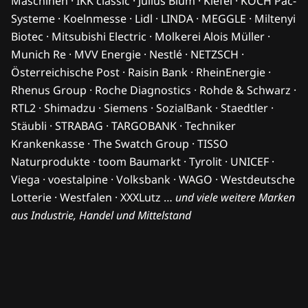
Maschinen · IKK classic · Julius Blum · Kiefel · KOCH Pac-
Systeme · Koelnmesse · Lidl · LINDA · MEGGLE · Miltenyi
Biotec · Mitsubishi Electric · Molkerei Alois Müller ·
Munich Re · MVV Energie · Nestlé · NETZSCH ·
Österreichische Post · Raisin Bank · RheinEnergie ·
Rhenus Group · Roche Diagnostics · Rohde & Schwarz ·
RTL2 · Shimadzu · Siemens · SozialBank · Staedtler ·
Stäubli · STRABAG · TARGOBANK · Techniker
Krankenkasse · The Swatch Group · TISSO
Naturprodukte · toom Baumarkt · Tyrolit · UNICEF ·
Viega · voestalpine · Volksbank · WAGO · Westdeutsche
Lotterie · Westfalen · XXXLutz …
und viele weitere Marken
aus Industrie, Handel und Mittelstand