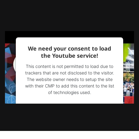
We need your consent to load
the Youtube service!
This content is not permitted to load due to
trackers that are not disclosed to the visitor.
The website owner needs to setup the site
with their CMP to add this content to the list
of technologies used.
Powered by
Usercentrics Consent
Management Platform