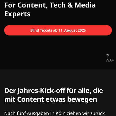
CMCX
For Content, Tech & Media
Experts
Blind Tickets ab 11. August 2026
©
W&V
Der Jahres-Kick-off für alle, die
mit Content etwas bewegen
Nach fünf Ausgaben in Köln ziehen wir zurück