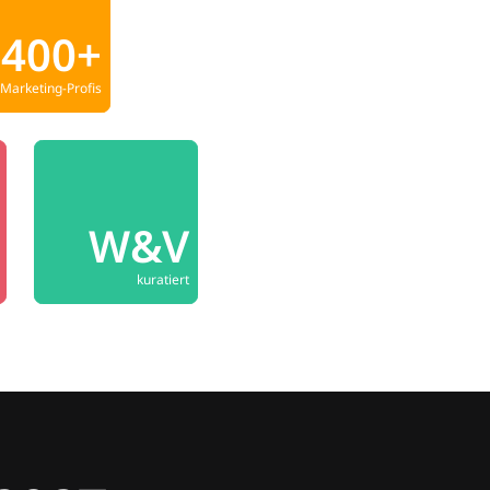
400+
Marketing-Profis
W&V
kuratiert