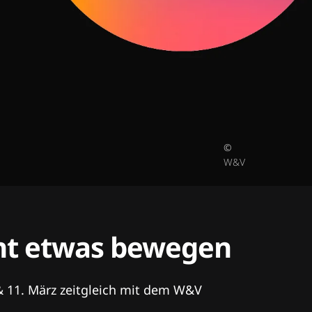
©
W&V
tent etwas bewegen
& 11. März zeitgleich mit dem W&V