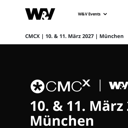
W&V Events
CMCX | 10. & 11. März 2027 | München
10. & 11. März
München