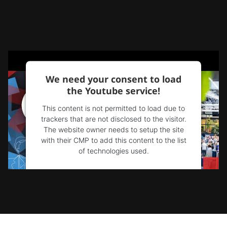
We need your consent to load
the Youtube service!
This content is not permitted to load due to
trackers that are not disclosed to the visitor.
The website owner needs to setup the site
with their CMP to add this content to the list
of technologies used.
Powered by
Usercentrics Consent
Management Platform