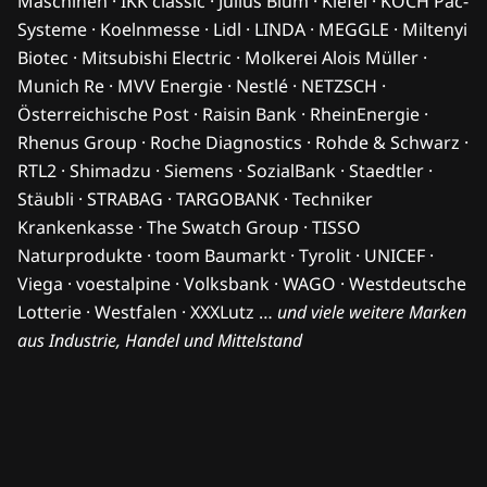
Maschinen · IKK classic · Julius Blum · Kiefel · KOCH Pac-
Systeme · Koelnmesse · Lidl · LINDA · MEGGLE · Miltenyi
Biotec · Mitsubishi Electric · Molkerei Alois Müller ·
Munich Re · MVV Energie · Nestlé · NETZSCH ·
Österreichische Post · Raisin Bank · RheinEnergie ·
Rhenus Group · Roche Diagnostics · Rohde & Schwarz ·
RTL2 · Shimadzu · Siemens · SozialBank · Staedtler ·
Stäubli · STRABAG · TARGOBANK · Techniker
Krankenkasse · The Swatch Group · TISSO
Naturprodukte · toom Baumarkt · Tyrolit · UNICEF ·
Viega · voestalpine · Volksbank · WAGO · Westdeutsche
Lotterie · Westfalen · XXXLutz …
und viele weitere Marken
aus Industrie, Handel und Mittelstand