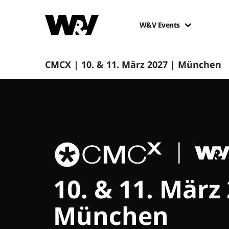
W&V Events
CMCX | 10. & 11. März 2027 | München
10. & 11. März
München