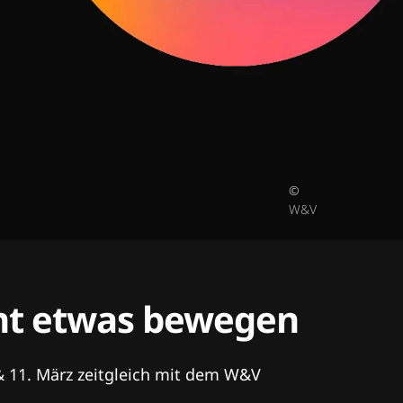
©
W&V
tent etwas bewegen
& 11. März zeitgleich mit dem W&V