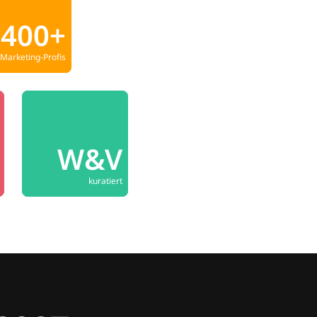
400+
Marketing-Profis
W&V
kuratiert