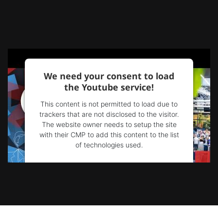
We need your consent to load
the Youtube service!
This content is not permitted to load due to
trackers that are not disclosed to the visitor.
The website owner needs to setup the site
with their CMP to add this content to the list
of technologies used.
Powered by
Usercentrics Consent
Management Platform