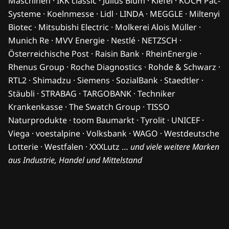
Maschinen · IKK classic · Julius Blum · Kiefel · KOCH Pac-
Systeme · Koelnmesse · Lidl · LINDA · MEGGLE · Miltenyi
Biotec · Mitsubishi Electric · Molkerei Alois Müller ·
Munich Re · MVV Energie · Nestlé · NETZSCH ·
Österreichische Post · Raisin Bank · RheinEnergie ·
Rhenus Group · Roche Diagnostics · Rohde & Schwarz ·
RTL2 · Shimadzu · Siemens · SozialBank · Staedtler ·
Stäubli · STRABAG · TARGOBANK · Techniker
Krankenkasse · The Swatch Group · TISSO
Naturprodukte · toom Baumarkt · Tyrolit · UNICEF ·
Viega · voestalpine · Volksbank · WAGO · Westdeutsche
Lotterie · Westfalen · XXXLutz …
und viele weitere Marken
aus Industrie, Handel und Mittelstand