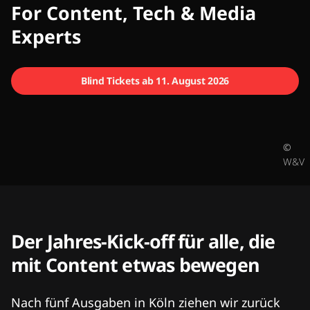
CMCX
For Content, Tech & Media
Experts
Blind Tickets ab 11. August 2026
©
W&V
Der Jahres-Kick-off für alle, die
mit Content etwas bewegen
Nach fünf Ausgaben in Köln ziehen wir zurück