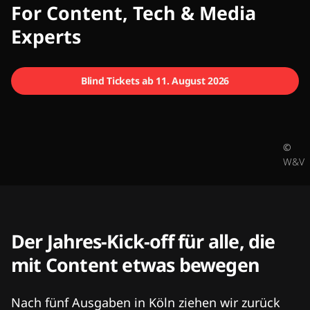
CMCX
For Content, Tech & Media
Experts
Blind Tickets ab 11. August 2026
©
W&V
Der Jahres-Kick-off für alle, die
mit Content etwas bewegen
Nach fünf Ausgaben in Köln ziehen wir zurück