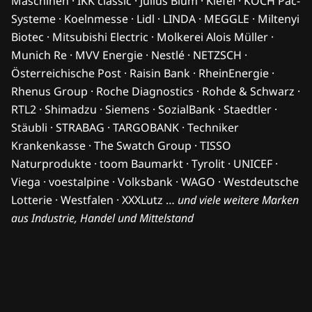
Maschinen · IKK classic · Julius Blum · Kiefel · KOCH Pac-
Systeme · Koelnmesse · Lidl · LINDA · MEGGLE · Miltenyi
Biotec · Mitsubishi Electric · Molkerei Alois Müller ·
Munich Re · MVV Energie · Nestlé · NETZSCH ·
Österreichische Post · Raisin Bank · RheinEnergie ·
Rhenus Group · Roche Diagnostics · Rohde & Schwarz ·
RTL2 · Shimadzu · Siemens · SozialBank · Staedtler ·
Stäubli · STRABAG · TARGOBANK · Techniker
Krankenkasse · The Swatch Group · TISSO
Naturprodukte · toom Baumarkt · Tyrolit · UNICEF ·
Viega · voestalpine · Volksbank · WAGO · Westdeutsche
Lotterie · Westfalen · XXXLutz …
und viele weitere Marken
aus Industrie, Handel und Mittelstand