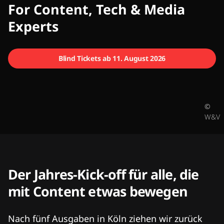
CMCX
For Content, Tech & Media
Experts
Blind Tickets ab 11. August 2026
©
W&V
Der Jahres-Kick-off für alle, die
mit Content etwas bewegen
Nach fünf Ausgaben in Köln ziehen wir zurück