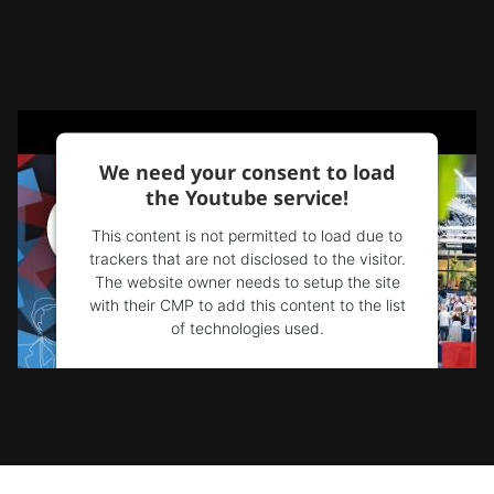
We need your consent to load
the Youtube service!
This content is not permitted to load due to
trackers that are not disclosed to the visitor.
The website owner needs to setup the site
with their CMP to add this content to the list
of technologies used.
Powered by
Usercentrics Consent
Management Platform