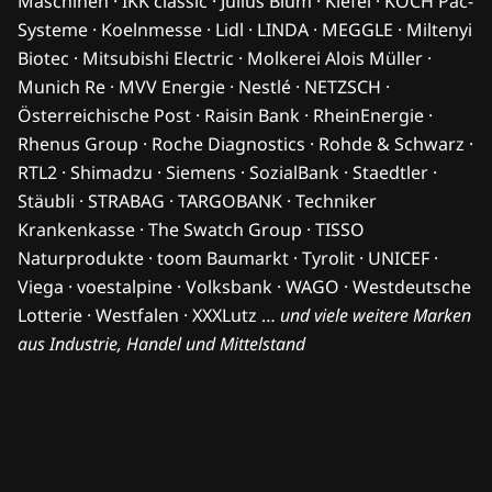
Maschinen · IKK classic · Julius Blum · Kiefel · KOCH Pac-
Systeme · Koelnmesse · Lidl · LINDA · MEGGLE · Miltenyi
Biotec · Mitsubishi Electric · Molkerei Alois Müller ·
Munich Re · MVV Energie · Nestlé · NETZSCH ·
Österreichische Post · Raisin Bank · RheinEnergie ·
Rhenus Group · Roche Diagnostics · Rohde & Schwarz ·
RTL2 · Shimadzu · Siemens · SozialBank · Staedtler ·
Stäubli · STRABAG · TARGOBANK · Techniker
Krankenkasse · The Swatch Group · TISSO
Naturprodukte · toom Baumarkt · Tyrolit · UNICEF ·
Viega · voestalpine · Volksbank · WAGO · Westdeutsche
Lotterie · Westfalen · XXXLutz …
und viele weitere Marken
aus Industrie, Handel und Mittelstand