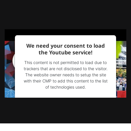
We need your consent to load
the Youtube service!
This content is not permitted to load due to
trackers that are not disclosed to the visitor.
The website owner needs to setup the site
with their CMP to add this content to the list
of technologies used.
Powered by
Usercentrics Consent
Management Platform