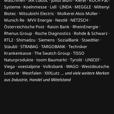
Maschinen · IKK classic · Julius Blum · Kiefel · KOCH Pac-
Systeme · Koelnmesse · Lidl · LINDA · MEGGLE · Miltenyi
Biotec · Mitsubishi Electric · Molkerei Alois Müller ·
Munich Re · MVV Energie · Nestlé · NETZSCH ·
Österreichische Post · Raisin Bank · RheinEnergie ·
Rhenus Group · Roche Diagnostics · Rohde & Schwarz ·
RTL2 · Shimadzu · Siemens · SozialBank · Staedtler ·
Stäubli · STRABAG · TARGOBANK · Techniker
Krankenkasse · The Swatch Group · TISSO
Naturprodukte · toom Baumarkt · Tyrolit · UNICEF ·
Viega · voestalpine · Volksbank · WAGO · Westdeutsche
Lotterie · Westfalen · XXXLutz …
und viele weitere Marken
aus Industrie, Handel und Mittelstand