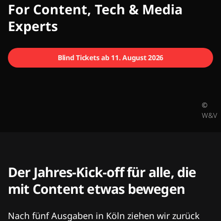
CMCX
For Content, Tech & Media
Experts
Blind Tickets ab 11. August 2026
©
W&V
Der Jahres-Kick-off für alle, die
mit Content etwas bewegen
Nach fünf Ausgaben in Köln ziehen wir zurück