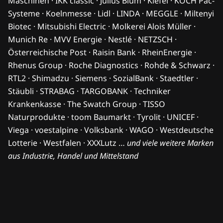
Maschinen · IKK classic · Julius Blum · Kiefel · KOCH Pac-
Systeme · Koelnmesse · Lidl · LINDA · MEGGLE · Miltenyi
Biotec · Mitsubishi Electric · Molkerei Alois Müller ·
Munich Re · MVV Energie · Nestlé · NETZSCH ·
Österreichische Post · Raisin Bank · RheinEnergie ·
Rhenus Group · Roche Diagnostics · Rohde & Schwarz ·
RTL2 · Shimadzu · Siemens · SozialBank · Staedtler ·
Stäubli · STRABAG · TARGOBANK · Techniker
Krankenkasse · The Swatch Group · TISSO
Naturprodukte · toom Baumarkt · Tyrolit · UNICEF ·
Viega · voestalpine · Volksbank · WAGO · Westdeutsche
Lotterie · Westfalen · XXXLutz …
und viele weitere Marken
aus Industrie, Handel und Mittelstand