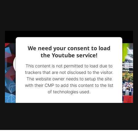
We need your consent to load
the Youtube service!
This content is not permitted to load due to
trackers that are not disclosed to the visitor.
The website owner needs to setup the site
with their CMP to add this content to the list
of technologies used.
Powered by
Usercentrics Consent
Management Platform