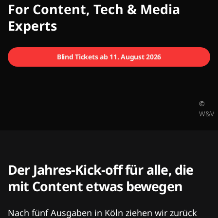
CMCX
For Content, Tech & Media
Experts
Blind Tickets ab 11. August 2026
©
W&V
Der Jahres-Kick-off für alle, die
mit Content etwas bewegen
Nach fünf Ausgaben in Köln ziehen wir zurück