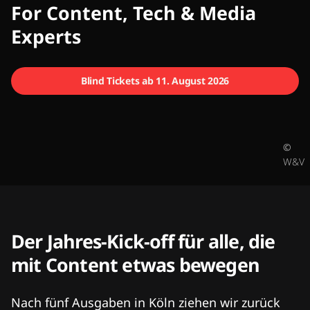
CMCX
For Content, Tech & Media
Experts
Blind Tickets ab 11. August 2026
©
W&V
Der Jahres-Kick-off für alle, die
mit Content etwas bewegen
Nach fünf Ausgaben in Köln ziehen wir zurück