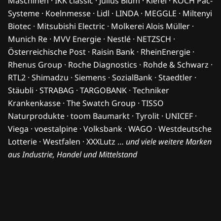
Maschinen · IKK classic · Julius Blum · Kiefel · KOCH Pac-
Systeme · Koelnmesse · Lidl · LINDA · MEGGLE · Miltenyi
Biotec · Mitsubishi Electric · Molkerei Alois Müller ·
Munich Re · MVV Energie · Nestlé · NETZSCH ·
Österreichische Post · Raisin Bank · RheinEnergie ·
Rhenus Group · Roche Diagnostics · Rohde & Schwarz ·
RTL2 · Shimadzu · Siemens · SozialBank · Staedtler ·
Stäubli · STRABAG · TARGOBANK · Techniker
Krankenkasse · The Swatch Group · TISSO
Naturprodukte · toom Baumarkt · Tyrolit · UNICEF ·
Viega · voestalpine · Volksbank · WAGO · Westdeutsche
Lotterie · Westfalen · XXXLutz …
und viele weitere Marken
aus Industrie, Handel und Mittelstand