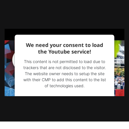
We need your consent to load
the Youtube service!
This content is not permitted to load due to
trackers that are not disclosed to the visitor.
The website owner needs to setup the site
with their CMP to add this content to the list
of technologies used.
Powered by
Usercentrics Consent
Management Platform