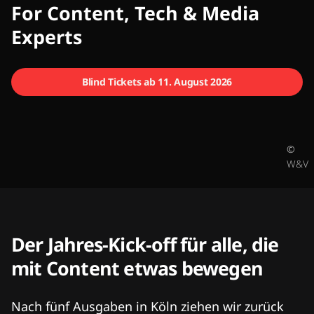
CMCX
For Content, Tech & Media
Experts
Blind Tickets ab 11. August 2026
©
W&V
Der Jahres-Kick-off für alle, die
mit Content etwas bewegen
Nach fünf Ausgaben in Köln ziehen wir zurück