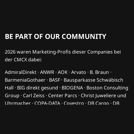
BE PART OF OUR COMMUNITY
2026 waren Marketing-Profis dieser Companies bei
der CMCX dabei:
AdmiralDirekt · ANWR · AOK · Arvato · B. Braun ·
BarmeniaGothaer · BASF · Bausparkasse Schwäbisch
Hall · BIG direkt gesund · BIOGENA · Boston Consulting
Group · Carl Zeiss · Center Parcs · Christ Juweliere und
Uhrmacher · COPA-DATA · Covestro · DB Cargo · DB
Sicherheit · DB Systel · DG Nexolution · DHL · DKB · dm-
drogerie markt · Endress+Hauser · FC Bayern München
· FedEx · Flughafen Berlin Brandenburg · HORSCH