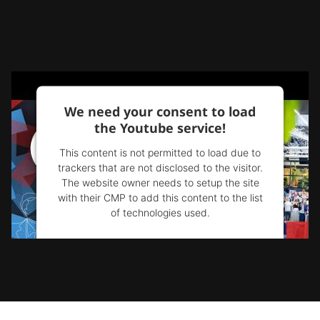
We need your consent to load
the Youtube service!
This content is not permitted to load due to
trackers that are not disclosed to the visitor.
The website owner needs to setup the site
with their CMP to add this content to the list
of technologies used.
Powered by
Usercentrics Consent
Management Platform