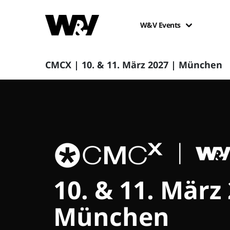
W&V Events
CMCX | 10. & 11. März 2027 | München
10. & 11. März
München