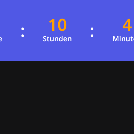
10
4
:
:
9
3
e
Stunden
Minut