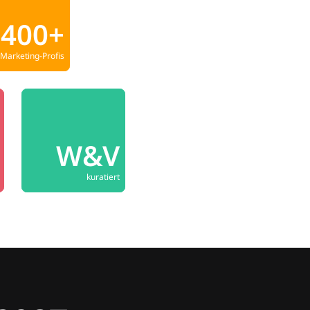
400+
Marketing-Profis
W&V
kuratiert