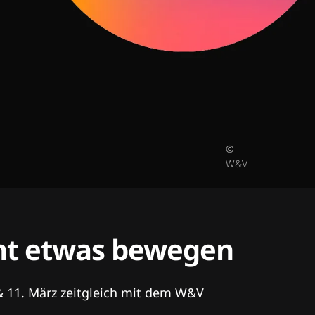
©
W&V
tent etwas bewegen
& 11. März zeitgleich mit dem W&V