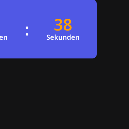
38
37
:
en
Sekunden