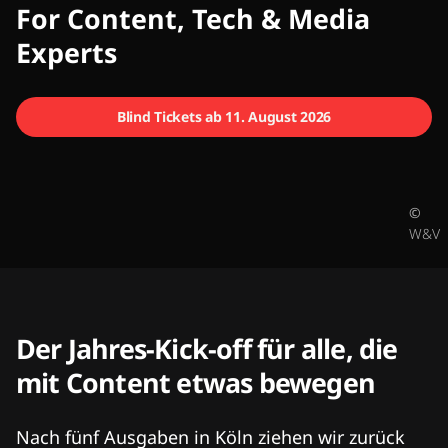
CMCX
For Content, Tech & Media
Experts
Blind Tickets ab 11. August 2026
©
W&V
Der Jahres-Kick-off für alle, die
mit Content etwas bewegen
Nach fünf Ausgaben in Köln ziehen wir zurück