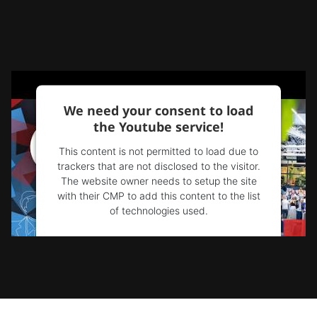
We need your consent to load
the Youtube service!
This content is not permitted to load due to
trackers that are not disclosed to the visitor.
The website owner needs to setup the site
with their CMP to add this content to the list
of technologies used.
Powered by
Usercentrics Consent
Management Platform