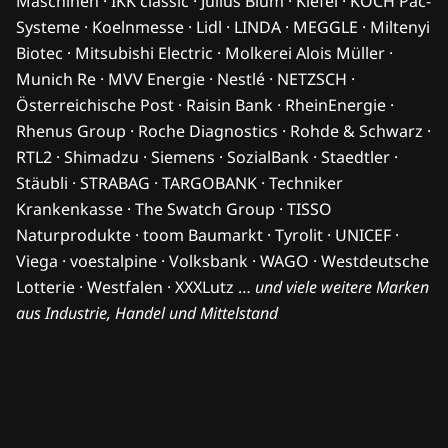
Maschinen · IKK classic · Julius Blum · Kiefel · KOCH Pac-
Systeme · Koelnmesse · Lidl · LINDA · MEGGLE · Miltenyi
Biotec · Mitsubishi Electric · Molkerei Alois Müller ·
Munich Re · MVV Energie · Nestlé · NETZSCH ·
Österreichische Post · Raisin Bank · RheinEnergie ·
Rhenus Group · Roche Diagnostics · Rohde & Schwarz ·
RTL2 · Shimadzu · Siemens · SozialBank · Staedtler ·
Stäubli · STRABAG · TARGOBANK · Techniker
Krankenkasse · The Swatch Group · TISSO
Naturprodukte · toom Baumarkt · Tyrolit · UNICEF ·
Viega · voestalpine · Volksbank · WAGO · Westdeutsche
Lotterie · Westfalen · XXXLutz …
und viele weitere Marken
aus Industrie, Handel und Mittelstand