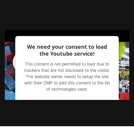
We need your consent to load
the Youtube service!
This content is not permitted to load due to
trackers that are not disclosed to the visitor.
The website owner needs to setup the site
with their CMP to add this content to the list
of technologies used.
Powered by
Usercentrics Consent
Management Platform