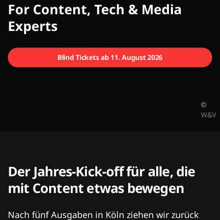
CMCX
For Content, Tech & Media
Experts
Blind Tickets ab 11. August 2026
©
W&V
Der Jahres-Kick-off für alle, die
mit Content etwas bewegen
Nach fünf Ausgaben in Köln ziehen wir zurück