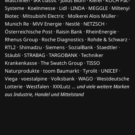
Maschinen · IKK classic · Julius Blum · Kiefel · KOCH Pac-
Systeme · Koelnmesse · Lidl · LINDA · MEGGLE · Miltenyi
Biotec · Mitsubishi Electric · Molkerei Alois Müller ·
Munich Re · MVV Energie · Nestlé · NETZSCH ·
Österreichische Post · Raisin Bank · RheinEnergie ·
Rhenus Group · Roche Diagnostics · Rohde & Schwarz ·
RTL2 · Shimadzu · Siemens · SozialBank · Staedtler ·
Stäubli · STRABAG · TARGOBANK · Techniker
Krankenkasse · The Swatch Group · TISSO
Naturprodukte · toom Baumarkt · Tyrolit · UNICEF ·
Viega · voestalpine · Volksbank · WAGO · Westdeutsche
Lotterie · Westfalen · XXXLutz …
und viele weitere Marken
aus Industrie, Handel und Mittelstand