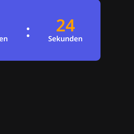
24
23
:
en
Sekunden