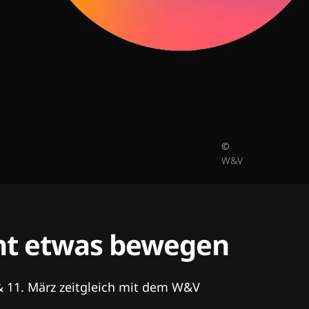
©
W&V
tent etwas bewegen
& 11. März zeitgleich mit dem W&V