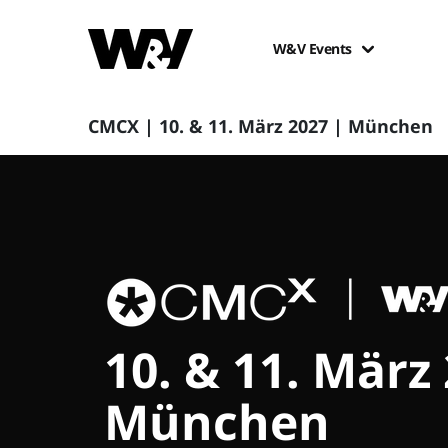
W&V Events
CMCX | 10. & 11. März 2027 | München
10. & 11. März
München