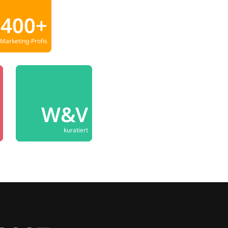
400+
Marketing-Profis
W&V
kuratiert