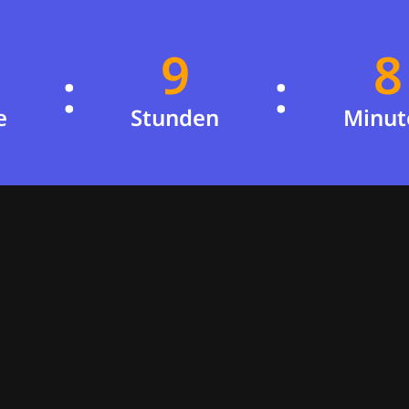
9
8
:
:
8
7
e
Stunden
Minut