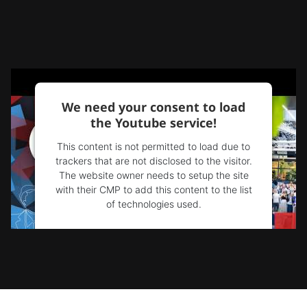
We need your consent to load
the Youtube service!
This content is not permitted to load due to
trackers that are not disclosed to the visitor.
The website owner needs to setup the site
with their CMP to add this content to the list
of technologies used.
Powered by
Usercentrics Consent
Management Platform