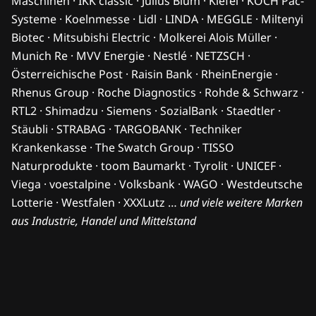
Maschinen · IKK classic · Julius Blum · Kiefel · KOCH Pac-
Systeme · Koelnmesse · Lidl · LINDA · MEGGLE · Miltenyi
Biotec · Mitsubishi Electric · Molkerei Alois Müller ·
Munich Re · MVV Energie · Nestlé · NETZSCH ·
Österreichische Post · Raisin Bank · RheinEnergie ·
Rhenus Group · Roche Diagnostics · Rohde & Schwarz ·
RTL2 · Shimadzu · Siemens · SozialBank · Staedtler ·
Stäubli · STRABAG · TARGOBANK · Techniker
Krankenkasse · The Swatch Group · TISSO
Naturprodukte · toom Baumarkt · Tyrolit · UNICEF ·
Viega · voestalpine · Volksbank · WAGO · Westdeutsche
Lotterie · Westfalen · XXXLutz …
und viele weitere Marken
aus Industrie, Handel und Mittelstand