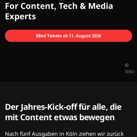
CMCX
For Content, Tech & Media
Experts
Blind Tickets ab 11. August 2026
©
W&V
Der Jahres-Kick-off für alle, die
mit Content etwas bewegen
Nach fünf Ausgaben in Köln ziehen wir zurück