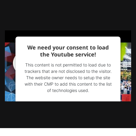
We need your consent to load
the Youtube service!
This content is not permitted to load due to
trackers that are not disclosed to the visitor.
The website owner needs to setup the site
with their CMP to add this content to the list
of technologies used.
Powered by
Usercentrics Consent
Management Platform