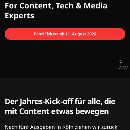
CMCX
For Content, Tech & Media
Experts
Blind Tickets ab 11. August 2026
©
W&V
Der Jahres-Kick-off für alle, die
mit Content etwas bewegen
Nach fünf Ausgaben in Köln ziehen wir zurück