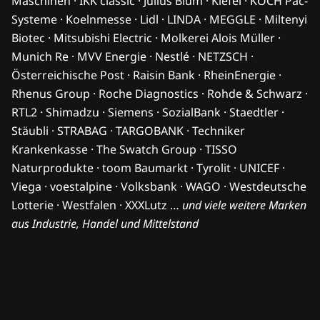
Maschinen · IKK classic · Julius Blum · Kiefel · KOCH Pac-
Systeme · Koelnmesse · Lidl · LINDA · MEGGLE · Miltenyi
Biotec · Mitsubishi Electric · Molkerei Alois Müller ·
Munich Re · MVV Energie · Nestlé · NETZSCH ·
Österreichische Post · Raisin Bank · RheinEnergie ·
Rhenus Group · Roche Diagnostics · Rohde & Schwarz ·
RTL2 · Shimadzu · Siemens · SozialBank · Staedtler ·
Stäubli · STRABAG · TARGOBANK · Techniker
Krankenkasse · The Swatch Group · TISSO
Naturprodukte · toom Baumarkt · Tyrolit · UNICEF ·
Viega · voestalpine · Volksbank · WAGO · Westdeutsche
Lotterie · Westfalen · XXXLutz …
und viele weitere Marken
aus Industrie, Handel und Mittelstand