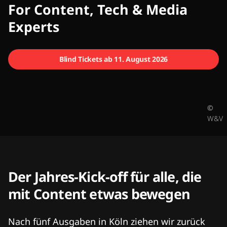
CMCX
For Content, Tech & Media
Experts
Blind Tickets ab 11. August 2026
©
W&V
Der Jahres-Kick-off für alle, die
mit Content etwas bewegen
Nach fünf Ausgaben in Köln ziehen wir zurück