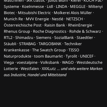
Maschinen · IKK classic · Julius Blum · Kiefel · KOCH Pac-
Systeme · Koelnmesse · Lidl · LINDA · MEGGLE · Miltenyi
Biotec · Mitsubishi Electric · Molkerei Alois Müller ·
Munich Re · MVV Energie · Nestlé · NETZSCH ·
Österreichische Post · Raisin Bank · RheinEnergie ·
Rhenus Group · Roche Diagnostics · Rohde & Schwarz ·
RTL2 · Shimadzu · Siemens · SozialBank · Staedtler ·
Stäubli · STRABAG · TARGOBANK · Techniker
Krankenkasse · The Swatch Group · TISSO
Naturprodukte · toom Baumarkt · Tyrolit · UNICEF ·
Viega · voestalpine · Volksbank · WAGO · Westdeutsche
Lotterie · Westfalen · XXXLutz …
und viele weitere Marken
aus Industrie, Handel und Mittelstand