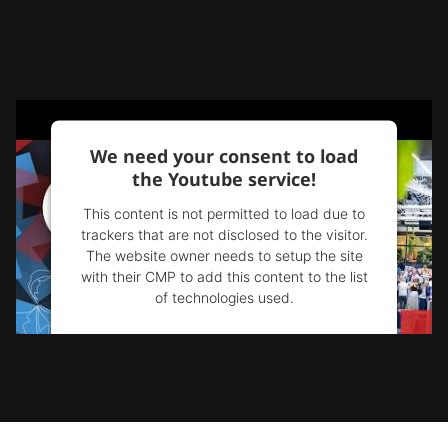
We need your consent to load
the Youtube service!
This content is not permitted to load due to
trackers that are not disclosed to the visitor.
The website owner needs to setup the site
with their CMP to add this content to the list
of technologies used.
Powered by
Usercentrics Consent
Management Platform