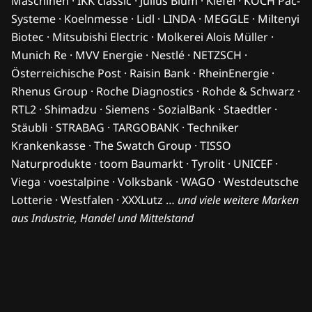
Maschinen · IKK classic · Julius Blum · Kiefel · KOCH Pac-
Systeme · Koelnmesse · Lidl · LINDA · MEGGLE · Miltenyi
Biotec · Mitsubishi Electric · Molkerei Alois Müller ·
Munich Re · MVV Energie · Nestlé · NETZSCH ·
Österreichische Post · Raisin Bank · RheinEnergie ·
Rhenus Group · Roche Diagnostics · Rohde & Schwarz ·
RTL2 · Shimadzu · Siemens · SozialBank · Staedtler ·
Stäubli · STRABAG · TARGOBANK · Techniker
Krankenkasse · The Swatch Group · TISSO
Naturprodukte · toom Baumarkt · Tyrolit · UNICEF ·
Viega · voestalpine · Volksbank · WAGO · Westdeutsche
Lotterie · Westfalen · XXXLutz …
und viele weitere Marken
aus Industrie, Handel und Mittelstand