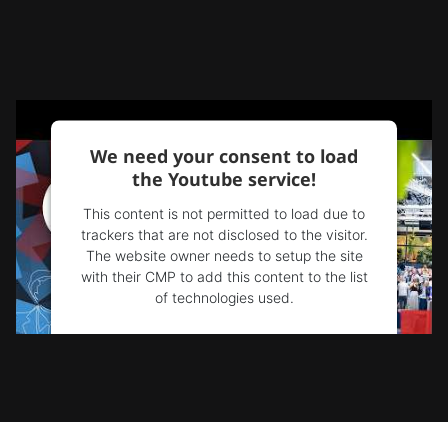
We need your consent to load
the Youtube service!
This content is not permitted to load due to
trackers that are not disclosed to the visitor.
The website owner needs to setup the site
with their CMP to add this content to the list
of technologies used.
Powered by
Usercentrics Consent
Management Platform