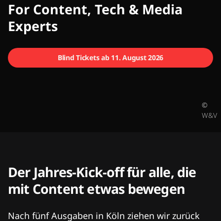
CMCX
For Content, Tech & Media
Experts
Blind Tickets ab 11. August 2026
©
W&V
Der Jahres-Kick-off für alle, die
mit Content etwas bewegen
Nach fünf Ausgaben in Köln ziehen wir zurück