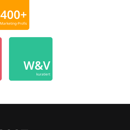
400+
Marketing-Profis
W&V
kuratiert