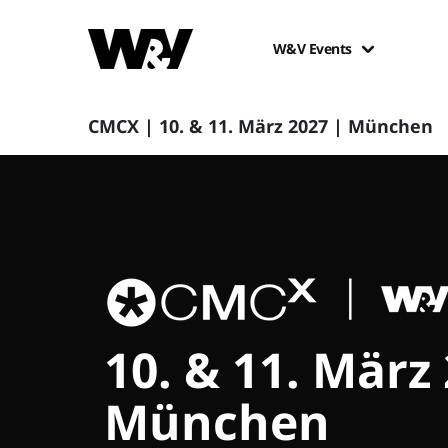
W&V Events
CMCX | 10. & 11. März 2027 | München
10. & 11. März
München