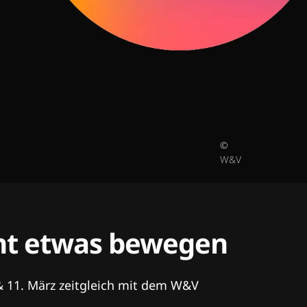
©
W&V
tent etwas bewegen
& 11. März zeitgleich mit dem W&V