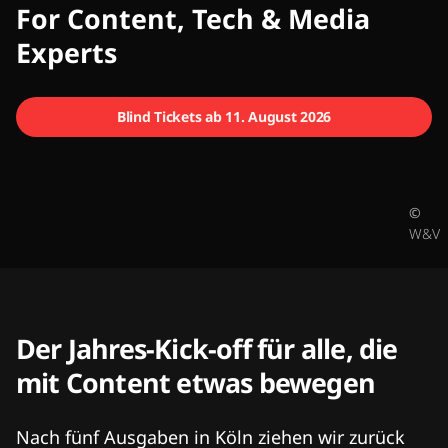
CMCX
For Content, Tech & Media
Experts
Blind Tickets ab 11. August 2026
©
W&V
Der Jahres-Kick-off für alle, die
mit Content etwas bewegen
Nach fünf Ausgaben in Köln ziehen wir zurück