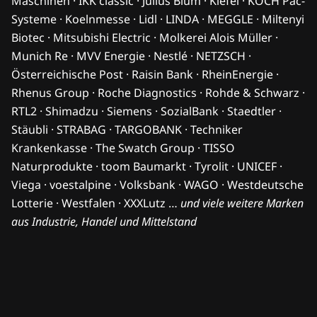
Maschinen · IKK classic · Julius Blum · Kiefel · KOCH Pac-
Systeme · Koelnmesse · Lidl · LINDA · MEGGLE · Miltenyi
Biotec · Mitsubishi Electric · Molkerei Alois Müller ·
Munich Re · MVV Energie · Nestlé · NETZSCH ·
Österreichische Post · Raisin Bank · RheinEnergie ·
Rhenus Group · Roche Diagnostics · Rohde & Schwarz ·
RTL2 · Shimadzu · Siemens · SozialBank · Staedtler ·
Stäubli · STRABAG · TARGOBANK · Techniker
Krankenkasse · The Swatch Group · TISSO
Naturprodukte · toom Baumarkt · Tyrolit · UNICEF ·
Viega · voestalpine · Volksbank · WAGO · Westdeutsche
Lotterie · Westfalen · XXXLutz …
und viele weitere Marken
aus Industrie, Handel und Mittelstand