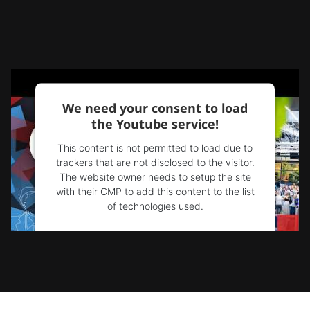
We need your consent to load
the Youtube service!
This content is not permitted to load due to
trackers that are not disclosed to the visitor.
The website owner needs to setup the site
with their CMP to add this content to the list
of technologies used.
Powered by
Usercentrics Consent
Management Platform