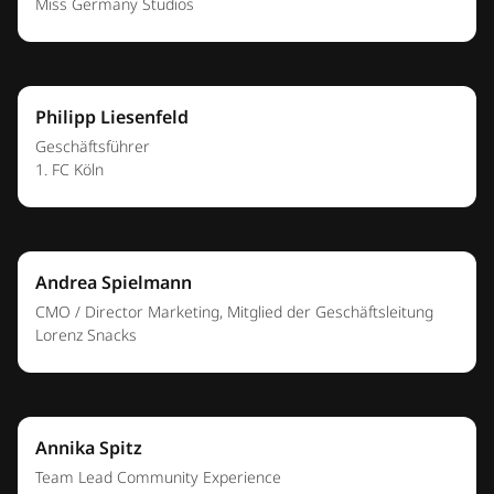
Dario Ciraulo
Teamlead Talkability
Lidl Deutschland