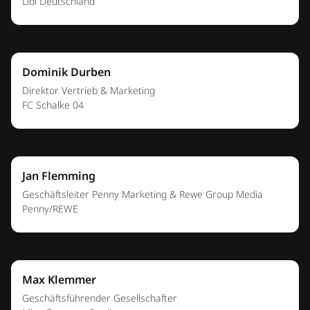
Jil Andert
Director Brand & Events
Miss Germany Studios