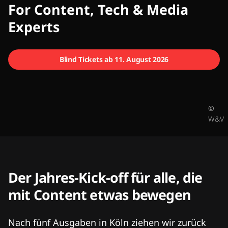
CMCX
For Content, Tech & Media
Experts
Blind Tickets ab 11. August 2026
©
W&V
Der Jahres-Kick-off für alle, die
mit Content etwas bewegen
Nach fünf Ausgaben in Köln ziehen wir zurück