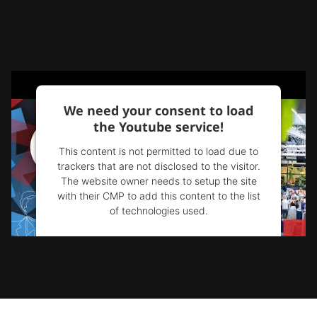
We need your consent to load
the Youtube service!
This content is not permitted to load due to
trackers that are not disclosed to the visitor.
The website owner needs to setup the site
with their CMP to add this content to the list
of technologies used.
Powered by
Usercentrics Consent
Management Platform