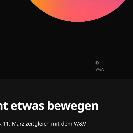
©
W&V
tent etwas bewegen
& 11. März zeitgleich mit dem W&V