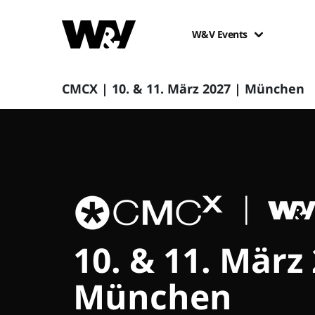
W&V Events
CMCX | 10. & 11. März 2027 | München
10. & 11. März
München