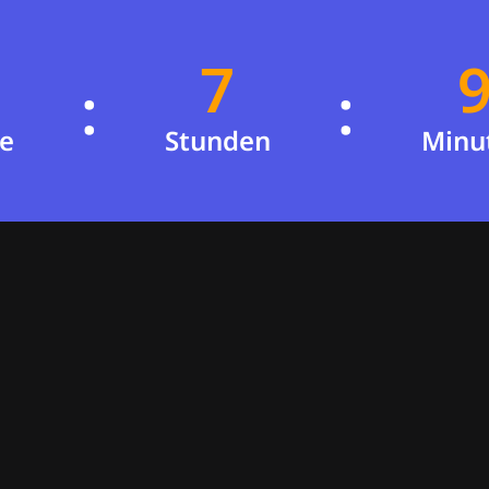
7
9
:
:
6
8
e
Stunden
Minut