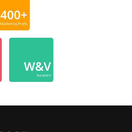
400+
Marketing-Profis
W&V
kuratiert